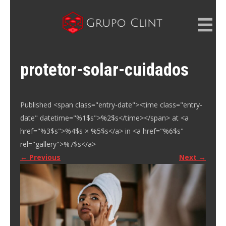
Skip
to
content
GRUPO CLINT
Marketing Digital, SEM e SEO
protetor-solar-cuidados
Published <span class="entry-date"><time class="entry-
date" datetime="%1$s">%2$s</time></span> at <a
href="%3$s">%4$s × %5$s</a> in <a href="%6$s"
rel="gallery">%7$s</a>
←
Previous
Next
→