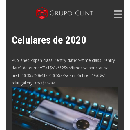
Skip
to
content
GRUPO CLINT
Marketing Digital, SEM e SEO
Celulares de 2020
Published <span class="entry-date"><time class="entry-
date" datetime="%1$s">%2$s</time></span> at <a
href="%3$s">%4$s × %5$s</a> in <a href="%6$s"
rel="gallery">%7$s</a>