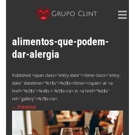
Skip
to
content
GRUPO CLINT
Marketing Digital, SEM e SEO
alimentos-que-podem-
dar-alergia
Published <span class="entry-date"><time class="entry-
date" datetime="%1$s">%2$s</time></span> at <a
href="%3$s">%4$s × %5$s</a> in <a href="%6$s"
rel="gallery">%7$s</a>
←
Previous