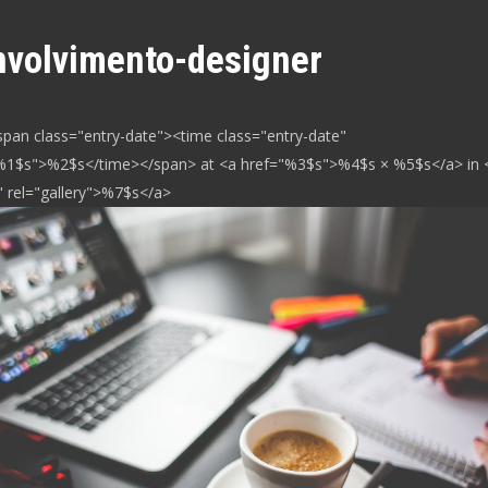
volvimento-designer
span class="entry-date"><time class="entry-date"
%1$s">%2$s</time></span> at <a href="%3$s">%4$s × %5$s</a> in 
 rel="gallery">%7$s</a>