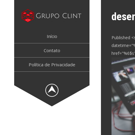
Skip
to
desen
content
GRUPO CLINT
Marketing Digital, SEM e SEO
Início
Published <
datetime="
Contato
href="%6$s"
Política de Privacidade