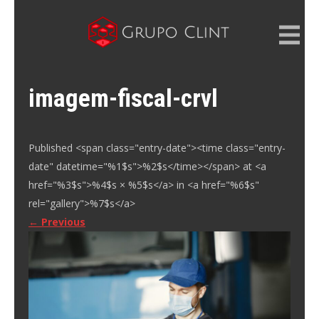
Skip
to
content
GRUPO CLINT
Marketing Digital, SEM e SEO
imagem-fiscal-crvl
Published <span class="entry-date"><time class="entry-
date" datetime="%1$s">%2$s</time></span> at <a
href="%3$s">%4$s × %5$s</a> in <a href="%6$s"
rel="gallery">%7$s</a>
←
Previous