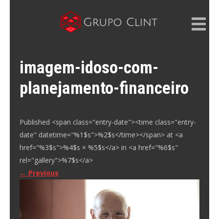
Skip
to
content
GRUPO CLINT
Marketing Digital, SEM e SEO
imagem-idoso-com-
planejamento-financeiro
Published <span class="entry-date"><time class="entry-
date" datetime="%1$s">%2$s</time></span> at <a
href="%3$s">%4$s × %5$s</a> in <a href="%6$s"
rel="gallery">%7$s</a>
←
Previous