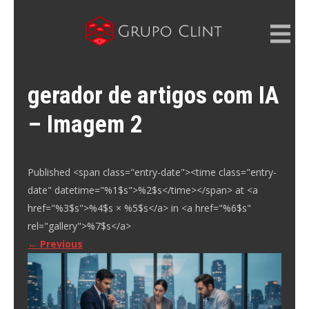
Skip
to
content
GRUPO CLINT
Marketing Digital, SEM e SEO
gerador de artigos com IA
– Imagem 2
Published <span class="entry-date"><time class="entry-
date" datetime="%1$s">%2$s</time></span> at <a
href="%3$s">%4$s × %5$s</a> in <a href="%6$s"
rel="gallery">%7$s</a>
←
Previous