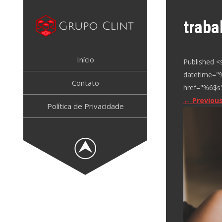
Skip
to
trab
content
GRUPO CLINT
Marketing Digital, SEM e SEO
Início
Published <
datetime="
Contato
href="%6$s"
←
Previou
Política de Privacidade