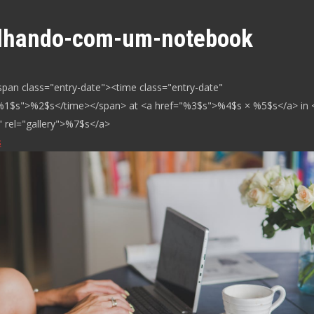
alhando-com-um-notebook
span class="entry-date"><time class="entry-date"
%1$s">%2$s</time></span> at <a href="%3$s">%4$s × %5$s</a> in 
 rel="gallery">%7$s</a>
s