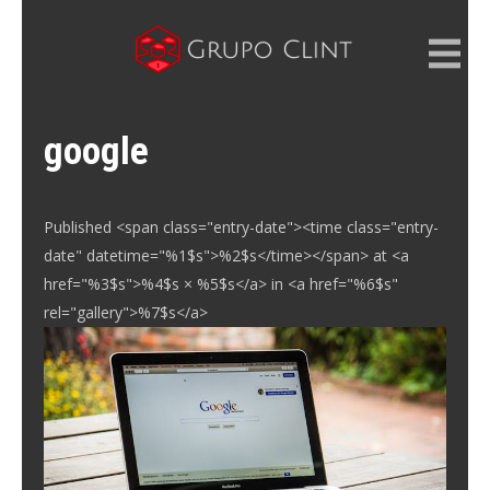
Skip
to
content
GRUPO CLINT
Marketing Digital, SEM e SEO
google
Published <span class="entry-date"><time class="entry-
date" datetime="%1$s">%2$s</time></span> at <a
href="%3$s">%4$s × %5$s</a> in <a href="%6$s"
rel="gallery">%7$s</a>