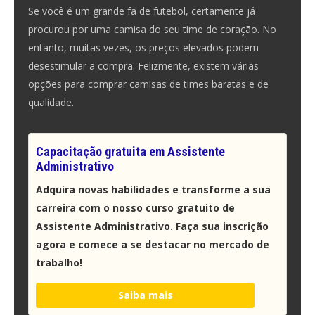
Se você é um grande fã de futebol, certamente já
procurou por uma camisa do seu time de coração. No
entanto, muitas vezes, os preços elevados podem
desestimular a compra. Felizmente, existem várias
opções para comprar camisas de times baratas e de
qualidade.
Capacitação gratuita em Assistente
Administrativo
Adquira novas habilidades e transforme a sua
carreira com o nosso curso gratuito de
Assistente Administrativo. Faça sua inscrição
agora e comece a se destacar no mercado de
trabalho!
Saiba mais