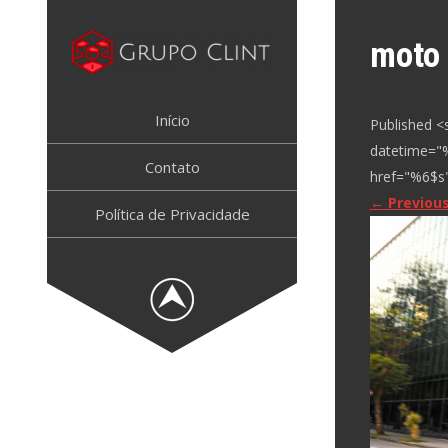
Skip
to
moto
content
GRUPO CLINT
Marketing Digital, SEM e SEO
Início
Published <
datetime="
Contato
href="%6$s"
←
Previou
Política de Privacidade