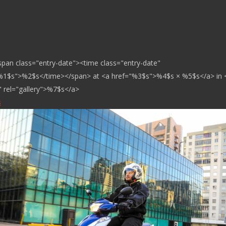
span class="entry-date"><time class="entry-date"
%1$s">%2$s</time></span> at <a href="%3$s">%4$s × %5$s</a> in 
 rel="gallery">%7$s</a>
s