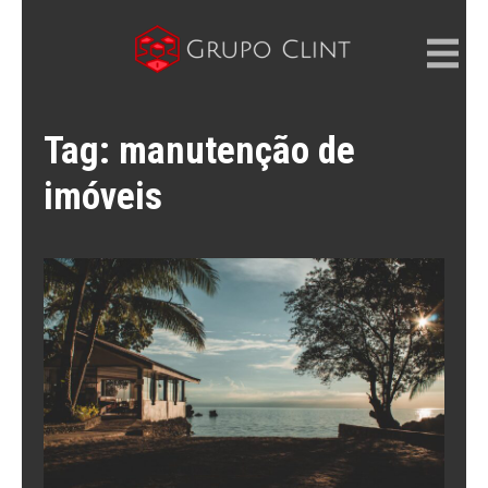
Skip
to
content
GRUPO CLINT
Marketing Digital, SEM e SEO
Tag:
manutenção de
imóveis