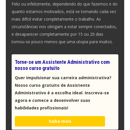
Feliz ou infelizmente, dependendo do que fazemos e do
quanto estamos motivados, está se tornando cada vez
mais difícil evitar completamente o trabalho. As
circunstâncias nos obrigam a estar sempre conectados,
e desaparecer completamente por 15 ou 20 dias
tornou-se pouco menos que uma utopia para muitos.
Torne-se um Assistente Administrativo com
nosso curso gratuito
Quer impulsionar sua carreira administrativa?
Nosso curso gratuito de Assistente
Administrativo é a escolha ideal. Inscreva-se
agora e comece a desenvolver suas
habilidades profissionais!
Saiba mais