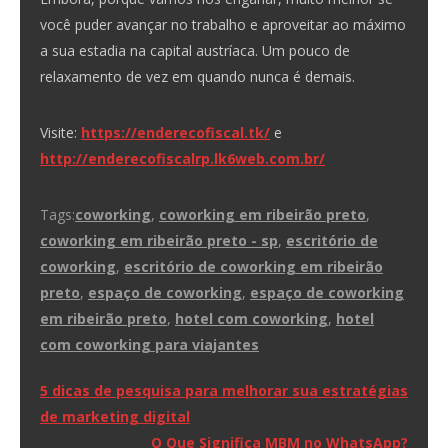
você puder avançar no trabalho e aproveitar ao máximo
a sua estadia na capital austríaca. Um pouco de
relaxamento de vez em quando nunca é demais.
Visite:
https://enderecofiscal.tk/
e
http://enderecofiscalrp.lk6web.com.br/
Tags:
coworking
,
coworking em ribeirão preto
,
coworking em ribeirão preto - sp
,
escritório de
coworking
,
escritório de coworking em ribeirão
preto
,
espaço de coworking
,
espaço de coworking
em ribeirão preto
,
hotel com coworking
,
hotel
com coworking para viajantes
Navegação
5 dicas de pesquisa para melhorar sua estratégias
de marketing digital
de
O Que Significa MBM no WhatsApp?