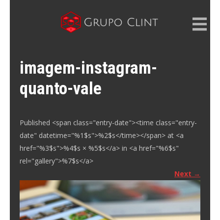
Skip
to
content
GRUPO CLINT
Marketing Digital, SEM e SEO
imagem-instagram-
quanto-vale
Published <span class="entry-date"><time class="entry-
date" datetime="%1$s">%2$s</time></span> at <a
href="%3$s">%4$s × %5$s</a> in <a href="%6$s"
rel="gallery">%7$s</a>
Next
→